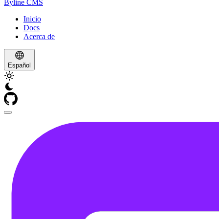
Byline
CMS
Inicio
Docs
Acerca de
Español