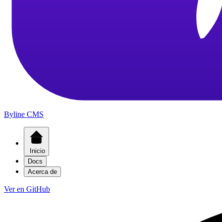
Byline CMS
Inicio
Docs
Acerca de
Ver en GitHub