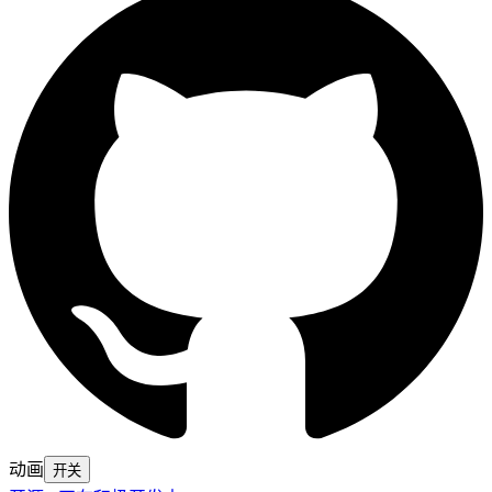
动画
开
关